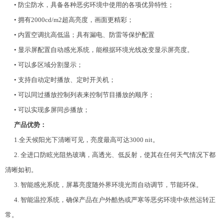
• 防尘防水，具备各种恶劣环境中使用的各项优异特性；
• 拥有2000cd/m2超高亮度，画面更精彩；
• 内置空调抗高低温；具有漏电、防雷等保护配置
• 显示屏配置自动感光系统，能根据环境光线改变显示屏亮度。
• 可以多区域分割显示；
• 支持自动定时播放、定时开关机；
• 可以同过播放控制列表来控制节目播放的顺序；
• 可以实现多屏同步播放；
产品优势：
1.全天候阳光下清晰可见，亮度最高可达3000 nit。
2. 全进口防眩光阻热玻璃，高透光、低反射，使其在任何天气情况下都
清晰如初。
3. 智能感光系统，屏幕亮度随外界环境光而自动调节，节能环保。
4. 智能温控系统，确保产品在户外酷热或严寒等恶劣环境中依然运转正
常。